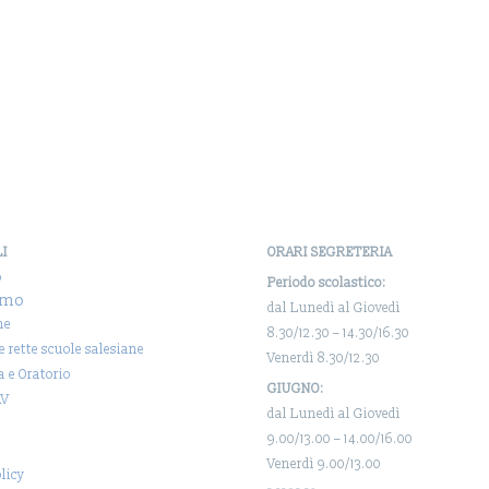
LI
ORARI SEGRETERIA
o
Periodo scolastico:
amo
dal Lunedì al Giovedì
ne
8.30/12.30 – 14.30/16.30
 e rette scuole salesiane
Venerdì 8.30/12.30
a e Oratorio
GIUGNO:
AV
dal Lunedì al Giovedì
9.00/13.00 – 14.00/16.00
Venerdì 9.00/13.00
licy