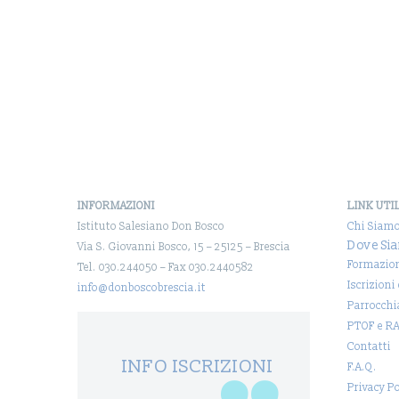
INFORMAZIONI
LINK UTI
Istituto Salesiano Don Bosco
Chi Siam
Dove Si
Via S. Giovanni Bosco, 15 – 25125 – Brescia
Formazio
Tel. 030.244050 – Fax 030.2440582
Iscrizioni
info@donboscobrescia.it
Parrocchi
PTOF e R
Contatti
INFO ISCRIZIONI
F.A.Q.
Privacy Po