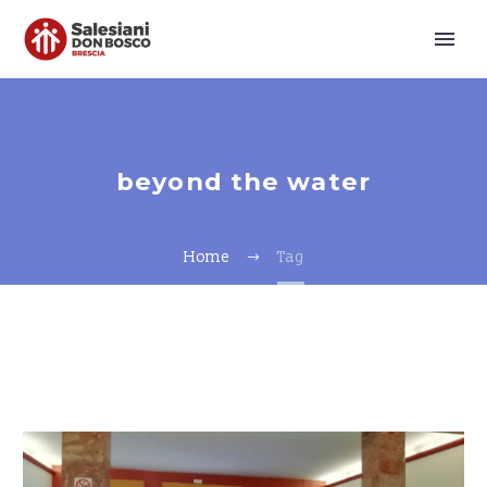
beyond the water
Home
Tag