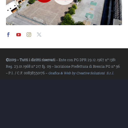
Video
Player
©2019 – Tutti i diritti riservati
– Ente con PG DPR 29.12.1967 n° 1381
Reg. 23.01.1968 n° 217 fg. 09 – Iscrizione Prefettura di Brescia PG n° 96
– P.I. / C.F. 00838550176 –
Grafica & Web by Creative Soluzioni S.r.l.