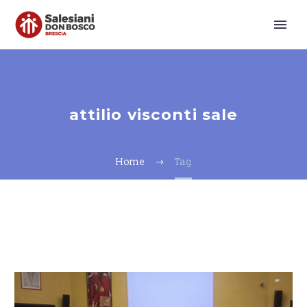
attilio visconti sale
Home
Tag