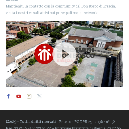
Mantieniti in contatto con la community del Don Bosco di Brescia,
visita i nostri canali attivi sui principali social network.
Video
Player
©2019 – Tutti i diritti riservati
– Ente con PG DPR 29.12.1967 n° 1381
Reg. 23.01.1968 n° 217 fg. 09 – Iscrizione Prefettura di Brescia PG n° 96