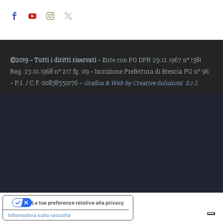
Video
Player
©2019 – Tutti i diritti riservati
– Ente con PG DPR 29.12.1967 n° 1381
Reg. 23.01.1968 n° 217 fg. 09 – Iscrizione Prefettura di Brescia PG n° 96
– P.I. / C.F. 00838550176 –
Grafica & Web by Creative Soluzioni S.r.l.
Le tue preferenze relative alla privacy
Informativa sulla raccolta