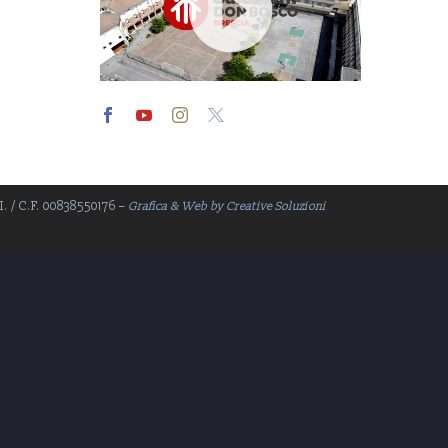
Video
Player
.I. / C.F. 00838550176 –
Grafica & Web by Creative Soluzioni