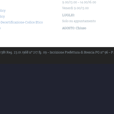
9.00/13.00 – 14.00/16.00
Venerdì 9.00/13.00
licy
LUGLIO:
licy
Solo su appuntamento
-Decertificazione-Codice Etico
a
AGOSTO: Chiuso
381 Reg. 23.01.1968 n° 217 fg. 09 – Iscrizione Prefettura di Brescia PG n° 96 – P