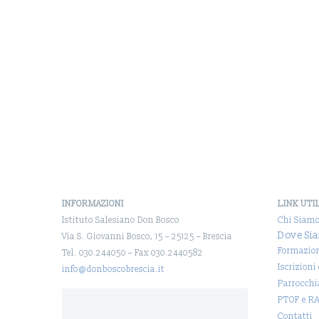
INFORMAZIONI
LINK UTI
Istituto Salesiano Don Bosco
Chi Siam
Dove Si
Via S. Giovanni Bosco, 15 – 25125 – Brescia
Formazio
Tel. 030.244050 – Fax 030.2440582
Iscrizioni
info@donboscobrescia.it
Parrocchi
PTOF e R
Contatti