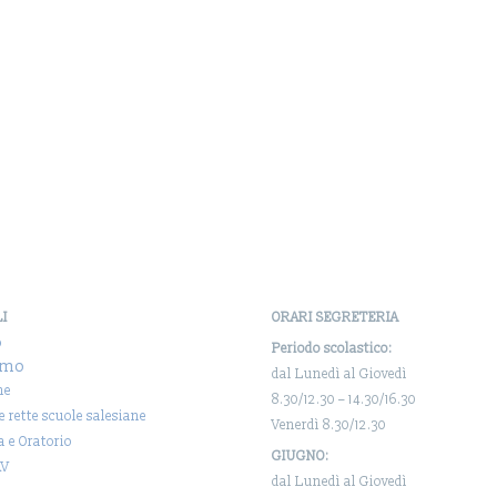
LI
ORARI SEGRETERIA
o
Periodo scolastico:
amo
dal Lunedì al Giovedì
ne
8.30/12.30 – 14.30/16.30
 e rette scuole salesiane
Venerdì 8.30/12.30
a e Oratorio
GIUGNO:
AV
dal Lunedì al Giovedì