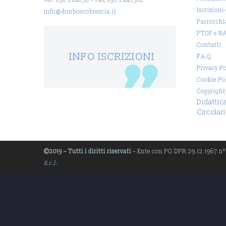
Tel. 030.244050 – Fax 030.2440582
Iscrizioni
info@donboscobrescia.it
Parrocchi
PTOF e R
Contatti
INFO ISCRIZIONI
F.A.Q.
Privacy Po
Cookie Po
Copyright
Didattic
Circolari
©2019 – Tutti i diritti riservati
– Ente con PG DPR 29.12.1967 n° 1
S.r.l.