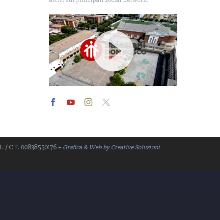
attivi sui principali social network.
Video
Player
.I. / C.F. 00838550176 –
Grafica & Web by Creative Soluzioni