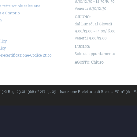
8.30/12.30 – 14.30/16.30
 e rette scuole salesiane
Venerdì 8.30/12.30
a e Oratorio
GIUGNO:
AV
dal Lunedì al Giovedì
9.00/13.00 – 14.00/16.00
Venerdì 9.00/13.00
licy
LUGLIO:
licy
Solo su appuntamento
-Decertificazione-Codice Etico
a
AGOSTO: Chiuso
381 Reg. 23.01.1968 n° 217 fg. 09 – Iscrizione Prefettura di Brescia PG n° 96 – P