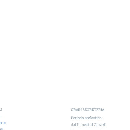
LI
ORARI SEGRETERIA
o
Periodo scolastico:
amo
dal Lunedì al Giovedì
ne