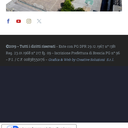
Video
Player
©2019 – Tutti i diritti riservati
– Ente con PG DPR 29.12.1967 n° 1381
Reg. 23.01.1968 n° 217 fg. 09 – Iscrizione Prefettura di Brescia PG n° 96
– P.I. / C.F. 00838550176 –
Grafica & Web by Creative Soluzioni S.r.l.